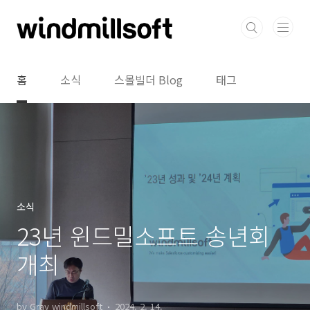
본문 바로가기
홈
소식
스몰빌더 Blog
태그
소식
23년 윈드밀소프트 송년회
개최
by Gray windmillsoft
2024. 2. 14.