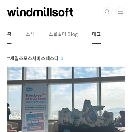
본문 바로가기
홈
소식
스몰빌더 Blog
태그
세일즈포스서비스페스타
1