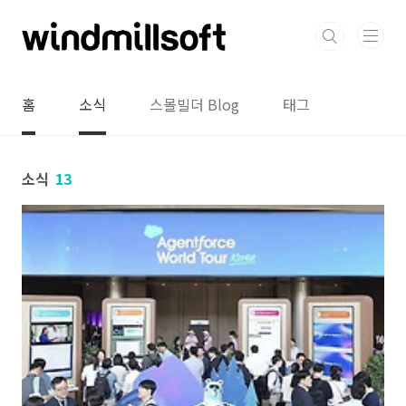
본문 바로가기
홈
소식
스몰빌더 Blog
태그
소식
13