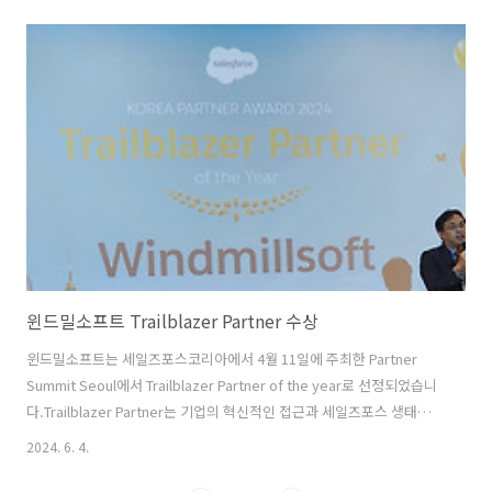
공유하여참가자들이 직접 사례들을 체험할수 있고, 다양한 산업군에 있
는 분들과네트워킹 활동을 할수 있는 장입니다. 저희 WindmillSoft 부스
에서는 명함을 제출하거나 설문조사에 응답을 하면,우산, 핸드폰 보조
배터리를 제공 하는 이벤트를 진행 했습니다. 대표적으로는,
Commerce Cloud, 자사 제품인 SmallBuilder를 소개하였는데요. 국
내에서는 B2B커머스 클라우드 구축 첫사례가 윈드밀소프트와 진행한 사
례..
윈드밀소프트 Trailblazer Partner 수상
윈드밀소프트는 세일즈포스코리아에서 4월 11일에 주최한 Partner
Summit Seoul에서 Trailblazer Partner of the year로 선정되었습니
다.Trailblazer Partner는 기업의 혁신적인 접근과 세일즈포스 생태계
내에서의 뛰어난 기여를 인정받은 것을 의미합니다.윈드밀소프트는
2024. 6. 4.
SmallBuilder라는 No-Code 기반의 세일즈포스 커스터마이징 솔루션
을 개발하여 AppExchange에 한국 최조로 유료 제품으로 등록함으로