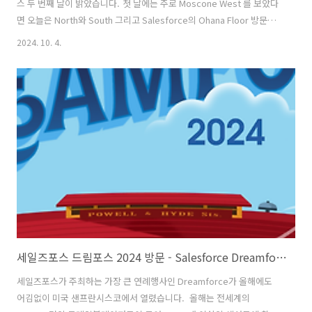
스 두 번째 날이 밝았습니다. 첫 날에는 주로 Moscone West 를 보았다
면 오늘은 North와 South 그리고 Salesforce의 Ohana Floor 방문기
및 Dreamfest까지! 위에 빨간색 네모 쳐진 곳들을 방문할건데요. 아주
2024. 10. 4.
길고 긴 하루가 될 것입니다. 그럼 저와 함께 두번째 날의 Dreamforce
도 정복하러 출발해보시죠~! Moscone North, South에서도 다양한 부
스와 사진 촬영 공간이 있었습니다.특히 직접 식물을 심어볼 수 있는 부
스도 있어서, 저희도 참여해 작은 식물을 심어봤어요! 로봇이 가져다주
는 화분! 점심은 야외에서 세션 내용을 들으며 피크닉처럼 즐겼습니다.
세션을 들으면서 피크닉을 할 수 있..
세일즈포스 드림포스 2024 방문 - Salesforce Dreamforce 2024 in San Francisco
세일즈포스가 주최하는 가장 큰 연례행사인 Dreamforce가 올해에도
어김없이 미국 샌프란시스코에서 열렸습니다. 올해는 전세계의