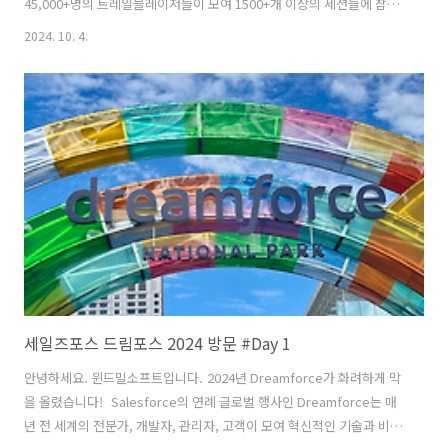
45,000+명의 트레일블레이저들이 모여 1500+개 이상의 세션들에 참여
하는 큰 규모를 자랑했습니다. 드림포스 2024는 세일즈포스 CEO인
2024. 10. 4.
Marc Benioff가 "Humans with Agents Drive Customer Success
Together"를 주제로 사람과 AI가 함께 고객 성공을 이끌기 위한 세일즈
포스의 비전에 대한 기조연설로 시작했습니다. ChatGPT, Copilot 같
이 AI를 일상생활에서도 쉽게 찾아볼 수 있게 된 추세에 따라 세일즈포스
또한 25+년간 다양한 분야의 고객과 함께 쌓아온 CRM 경험을 AI와 함께
녹여낸 'AgentForc..
세일즈포스 드림포스 2024 방문 #Day 1
안녕하세요. 윈드밀소프트입니다. 2024년 Dreamforce가 화려하게 막
을 올렸습니다! Salesforce의 연례 글로벌 행사인 Dreamforce는 매
년 전 세계의 전문가, 개발자, 관리자, 고객이 모여 혁신적인 기술과 비즈