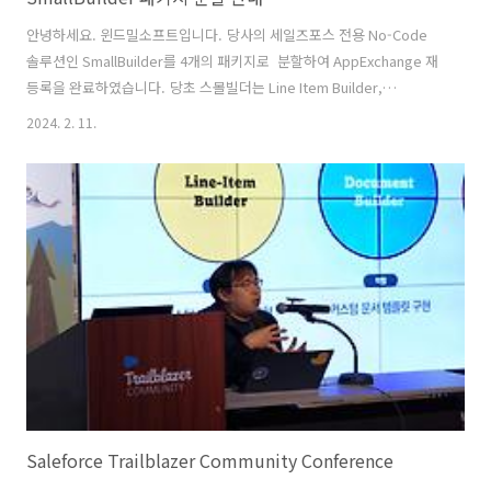
안녕하세요. 윈드밀소프트입니다. 당사의 세일즈포스 전용 No-Code
솔루션인 SmallBuilder를 4개의 패키지로 분할하여 AppExchange 재
등록을 완료하였습니다. 당초 스몰빌더는 Line Item Builder,
Document Builder, List Builder를 하나의 패키지로 통합 제공하였습
2024. 2. 11.
니다. 그러나 특정 기능만을 사용하고자 하는 고객의 니즈를 반영하여 다
음의 4개의 패키지로 분할하였습니다. SmallBuilder Line Items : 라
인 아이템 편집기 빌더SmallBuilder Lists : 다이나믹 리스트 빌더
SmallBuilder Documents : WYSIWYG 문서 템플릿 빌더SmallBuilder
Schedules : 반복 일정 편집기 빌더 많은 이용 부탁드..
Saleforce Trailblazer Community Conference