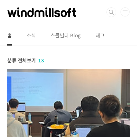
본문 바로가기
홈
소식
스몰빌더 Blog
태그
분류 전체보기
13